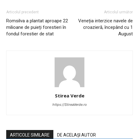
Articolul precedent
Articolul următor
Romsilva a plantat aproape 22
Veneția interzice navele de
milioane de puieți forestieri în
croazieră, începând cu 1
fondul forestier de stat
August
Stirea Verde
https://StireaVerde.ro
ARTICOLE SIMILARE
DE ACELAȘI AUTOR