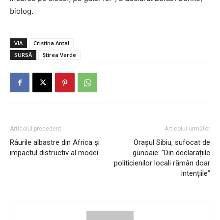
biolog.
VIA
Cristina Antal
SURSĂ
Știrea Verde
Articolul precedent
Articolul următor
Râurile albastre din Africa și
Orașul Sibiu, sufocat de
impactul distructiv al modei
gunoaie: ”Din declarațiile
politicienilor locali rămân doar
intențiile”