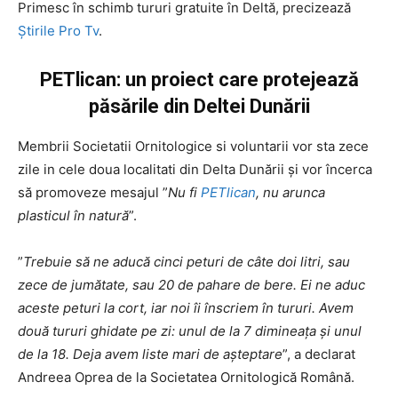
Primesc în schimb tururi gratuite în Deltă, precizează
Știrile Pro Tv
.
PETlican: un proiect care protejează
păsările din Deltei Dunării
Membrii Societatii Ornitologice si voluntarii vor sta zece
zile in cele doua localitati din Delta Dunării și vor încerca
să promoveze mesajul ”
Nu fi
PETlican
, nu arunca
plasticul în natură
”.
”
Trebuie să ne aducă cinci peturi de câte doi litri, sau
zece de jumătate, sau 20 de pahare de bere. Ei ne aduc
aceste peturi la cort, iar noi îi înscriem în tururi. Avem
două tururi ghidate pe zi: unul de la 7 dimineața și unul
de la 18. Deja avem liste mari de așteptare
”, a declarat
Andreea Oprea de la Societatea Ornitologică Română.