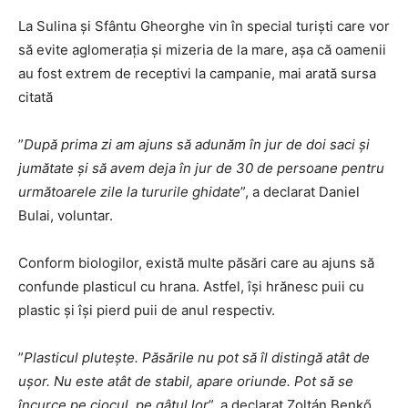
La Sulina și Sfântu Gheorghe vin în special turiști care vor
să evite aglomerația și mizeria de la mare, așa că oamenii
au fost extrem de receptivi la campanie, mai arată sursa
citată
”
După prima zi am ajuns să adunăm în jur de doi saci și
jumătate și să avem deja în jur de 30 de persoane pentru
următoarele zile la tururile ghidate
”, a declarat Daniel
Bulai, voluntar.
Conform biologilor, există multe păsări care au ajuns să
confunde plasticul cu hrana. Astfel, își hrănesc puii cu
plastic și își pierd puii de anul respectiv.
”
Plasticul plutește. Păsările nu pot să îl distingă atât de
ușor. Nu este atât de stabil, apare oriunde. Pot să se
încurce pe ciocul, pe gâtul lor
”, a declarat Zoltán Benkő,