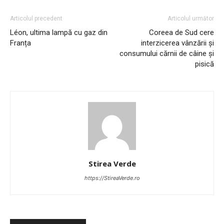
Articolul precedent
Articolul următor
Léon, ultima lampă cu gaz din
Coreea de Sud cere
Franța
interzicerea vânzării și
consumului cărnii de câine și
pisică
Stirea Verde
https://StireaVerde.ro