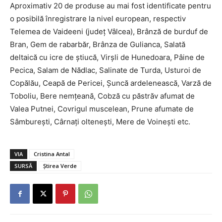
Aproximativ 20 de produse au mai fost identificate pentru
o posibilă înregistrare la nivel european, respectiv
Telemea de Vaideeni (judeţ Vâlcea), Brânză de burduf de
Bran, Gem de rabarbăr, Brânza de Gulianca, Salată
deltaică cu icre de ştiucă, Virşli de Hunedoara, Pâine de
Pecica, Salam de Nădlac, Salinate de Turda, Usturoi de
Copălău, Ceapă de Pericei, Şuncă ardelenească, Varză de
Toboliu, Bere nemţeană, Cobză cu păstrăv afumat de
Valea Putnei, Covrigul muscelean, Prune afumate de
Sâmbureşti, Cârnaţi olteneşti, Mere de Voineşti etc.
VIA
Cristina Antal
SURSĂ
Știrea Verde