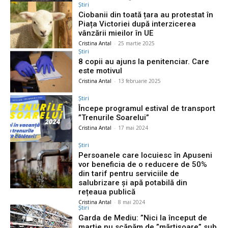
Știri
Ciobanii din toată țara au protestat în
Piața Victoriei după interzicerea
vânzării mieilor în UE
Cristina Antal
-
25 martie 2025
Știri
8 copii au ajuns la penitenciar. Care
este motivul
Cristina Antal
-
13 februarie 2025
Știri
Începe programul estival de transport
”Trenurile Soarelui”
Cristina Antal
-
17 mai 2024
Știri
Persoanele care locuiesc în Apuseni
vor beneficia de o reducere de 50%
din tarif pentru serviciile de
salubrizare și apă potabilă din
rețeaua publică
Cristina Antal
-
8 mai 2024
Știri
Garda de Mediu: ”Nici la început de
martie nu scăpăm de ”mărtişoare” sub