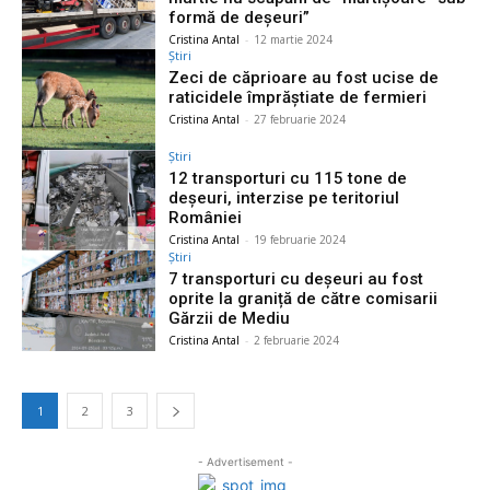
formă de deşeuri”
Cristina Antal
-
12 martie 2024
Știri
Zeci de căprioare au fost ucise de
raticidele împrăştiate de fermieri
Cristina Antal
-
27 februarie 2024
Știri
12 transporturi cu 115 tone de
deşeuri, interzise pe teritoriul
României
Cristina Antal
-
19 februarie 2024
Știri
7 transporturi cu deşeuri au fost
oprite la graniță de către comisarii
Gărzii de Mediu
Cristina Antal
-
2 februarie 2024
1
2
3
- Advertisement -