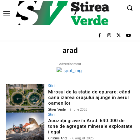
arad
- Advertisement -
Știri
Mirosul de la stația de epurare: când
canalizarea orașului ajunge în aerul
oamenilor
Stirea Verde
-
9 iulie 2026
Știri
Acuzații grave în Arad: 640.000 de
tone de agregate minerale exploatate
ilegal
Cristina Antal
-
6 august 2025