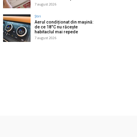
7 august 2026
Știri
Aerul condiționat din mașină:
de ce 18°C nu răcește
habitaclul mai repede
7 august 2026