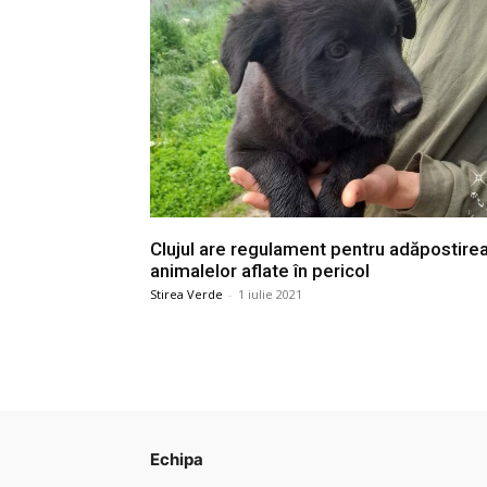
Clujul are regulament pentru adăpostire
animalelor aflate în pericol
Stirea Verde
-
1 iulie 2021
Echipa