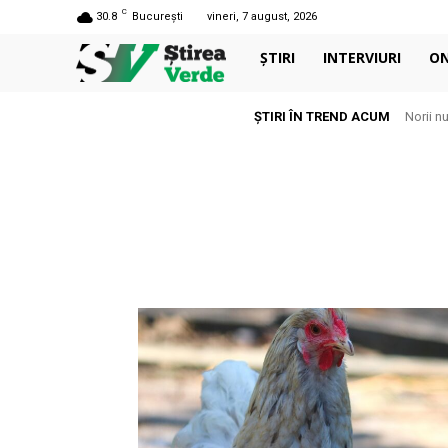
C
30.8
București
vineri, 7 august, 2026
ȘTIRI
INTERVIURI
O
ȘTIRI ÎN TREND ACUM
Norii n