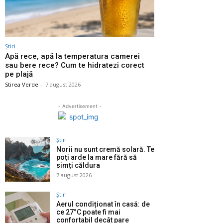
Știri
Apă rece, apă la temperatura camerei
sau bere rece? Cum te hidratezi corect
pe plajă
Stirea Verde
-
7 august 2026
- Advertisement -
Știri
Norii nu sunt cremă solară. Te
poți arde la mare fără să
simți căldura
7 august 2026
Știri
Aerul condiționat în casă: de
ce 27°C poate fi mai
confortabil decât pare