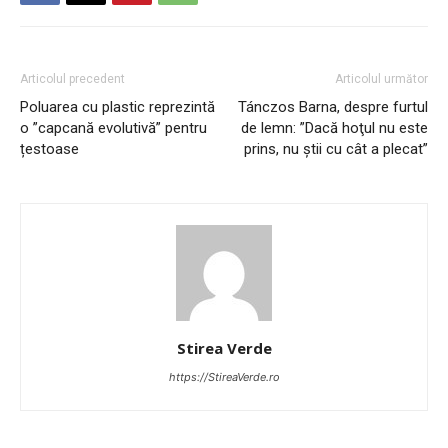
Articolul precedent
Articolul următor
Poluarea cu plastic reprezintă
Tánczos Barna, despre furtul
o ”capcană evolutivă” pentru
de lemn: ”Dacă hoţul nu este
țestoase
prins, nu ştii cu cât a plecat”
Stirea Verde
https://StireaVerde.ro