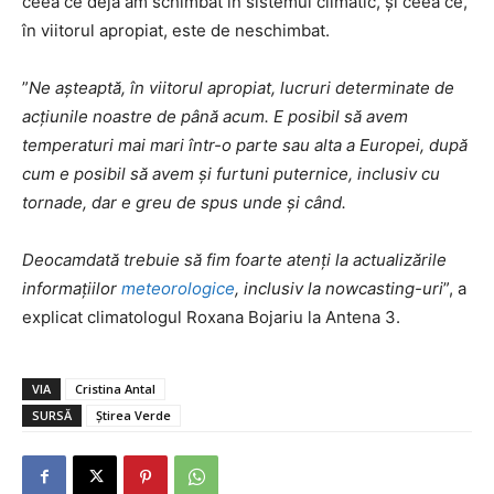
ceea ce deja am schimbat în sistemul climatic, și ceea ce,
în viitorul apropiat, este de neschimbat.
”
Ne așteaptă, în viitorul apropiat, lucruri determinate de
acțiunile noastre de până acum. E posibil să avem
temperaturi mai mari într-o parte sau alta a Europei, după
cum e posibil să avem și furtuni puternice, inclusiv cu
tornade, dar e greu de spus unde și când.
Deocamdată trebuie să fim foarte atenți la actualizările
informațiilor
meteorologice
, inclusiv la nowcasting-uri
”, a
explicat climatologul Roxana Bojariu la Antena 3.
VIA
Cristina Antal
SURSĂ
Știrea Verde