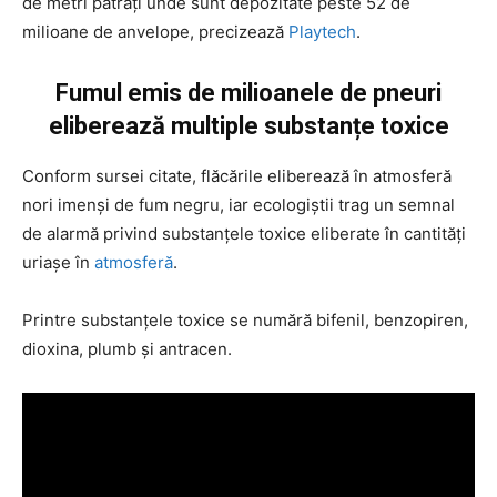
de metri pătrați unde sunt depozitate peste 52 de
milioane de anvelope, precizează
Playtech
.
Fumul emis de milioanele de pneuri
eliberează multiple substanțe toxice
Conform sursei citate, flăcările eliberează în atmosferă
nori imenși de fum negru, iar ecologiștii trag un semnal
de alarmă privind substanțele toxice eliberate în cantități
uriașe în
atmosferă
.
Printre substanțele toxice se numără bifenil, benzopiren,
dioxina, plumb și antracen.