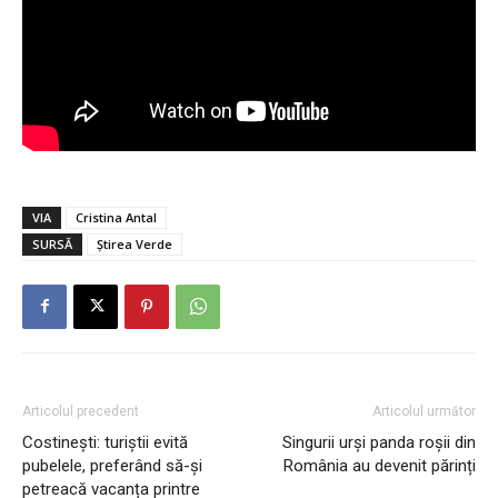
VIA
Cristina Antal
SURSĂ
Știrea Verde
Articolul precedent
Articolul următor
Costinești: turiștii evită
Singurii urși panda roșii din
pubelele, preferând să-și
România au devenit părinți
petreacă vacanța printre