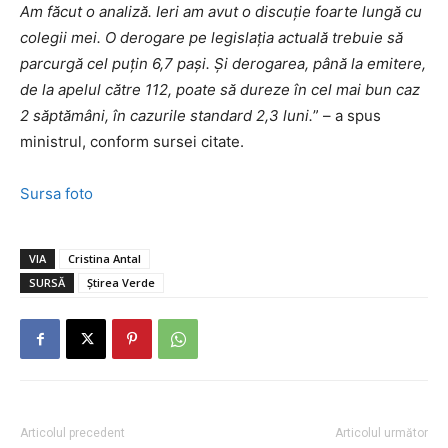
Am făcut o analiză. Ieri am avut o discuție foarte lungă cu
colegii mei. O derogare pe legislația actuală trebuie să
parcurgă cel puțin 6,7 pași. Și derogarea, până la emitere,
de la apelul către 112, poate să dureze în cel mai bun caz
2 săptămâni, în cazurile standard 2,3 luni.
” – a spus
ministrul, conform sursei citate.
Sursa foto
VIA
Cristina Antal
SURSĂ
Știrea Verde
Articolul precedent
Articolul următor