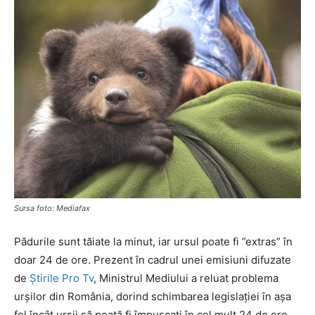
Sursa foto: Mediafax
Pădurile sunt tăiate la minut, iar ursul poate fi ”extras” în
doar 24 de ore. Prezent în cadrul unei emisiuni difuzate
de
Știrile Pro Tv
, Ministrul Mediului a reluat problema
urșilor din România, dorind schimbarea legislației în așa
fel încât urșii să poată fi împușcați în cel mult 24 de ore.