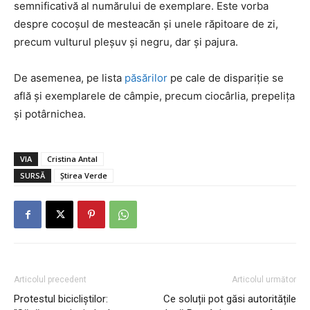
semnificativă al numărului de exemplare. Este vorba
despre cocoșul de mesteacăn și unele răpitoare de zi,
precum vulturul pleșuv și negru, dar și pajura.
De asemenea, pe lista
păsărilor
pe cale de dispariție se
află și exemplarele de câmpie, precum ciocârlia, prepelița
și potârnichea.
VIA
Cristina Antal
SURSĂ
Știrea Verde
Articolul precedent
Articolul următor
Protestul bicicliștilor:
Ce soluții pot găsi autoritățile