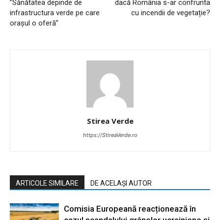
”Sănătatea depinde de
dacă România s-ar confrunta
infrastructura verde pe care
cu incendii de vegetație?
orașul o oferă”
Stirea Verde
https://StireaVerde.ro
ARTICOLE SIMILARE
DE ACELAȘI AUTOR
Comisia Europeană reacționează în