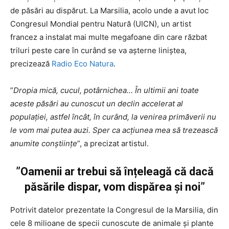
de păsări au dispărut. La Marsilia, acolo unde a avut loc
Congresul Mondial pentru Natură (UICN), un artist
francez a instalat mai multe megafoane din care răzbat
triluri peste care în curând se va așterne liniștea,
precizează
Radio Eco Natura
.
”
Dropia mică, cucul, potârnichea… În ultimii ani toate
aceste păsări au cunoscut un declin accelerat al
populației, astfel încât, în curând, la venirea primăverii nu
le vom mai putea auzi. Sper ca acțiunea mea să trezească
anumite conștiințe
”, a precizat artistul.
”Oamenii ar trebui să înțeleagă că dacă
păsările dispar, vom dispărea și noi”
Potrivit datelor prezentate la Congresul de la Marsilia, din
cele 8 milioane de specii cunoscute de animale și plante