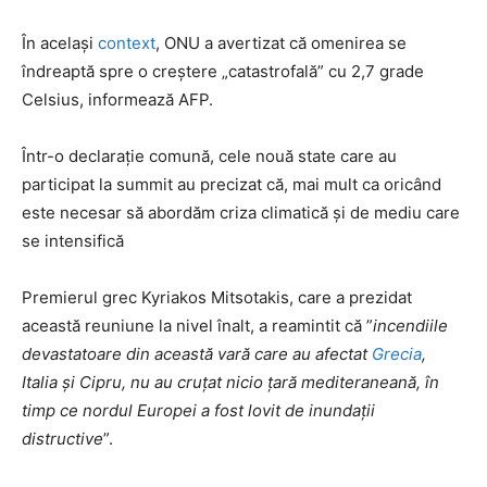
În același
context
, ONU a avertizat că omenirea se
îndreaptă spre o creştere „catastrofală” cu 2,7 grade
Celsius, informează AFP.
Într-o declarație comună, cele nouă state care au
participat la summit au precizat că, mai mult ca oricând
este necesar să abordăm criza climatică şi de mediu care
se intensifică
Premierul grec Kyriakos Mitsotakis, care a prezidat
această reuniune la nivel înalt, a reamintit că ”
incendiile
devastatoare din această vară care au afectat
Grecia
,
Italia şi Cipru, nu au cruţat nicio ţară mediteraneană, în
timp ce nordul Europei a fost lovit de inundaţii
distructive
”.