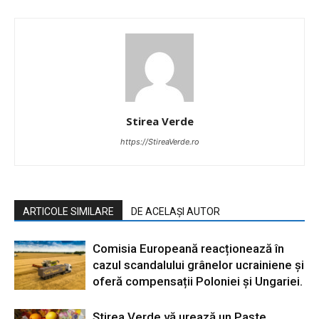
Stirea Verde
https://StireaVerde.ro
ARTICOLE SIMILARE
DE ACELAȘI AUTOR
Comisia Europeană reacționează în
cazul scandalului grânelor ucrainiene și
oferă compensații Poloniei și Ungariei.
Știrea Verde vă urează un Paște