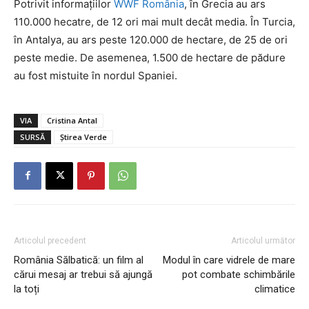
Potrivit informațiilor
WWF România
, în Grecia au ars
110.000 hecatre, de 12 ori mai mult decât media. În Turcia,
în Antalya, au ars peste 120.000 de hectare, de 25 de ori
peste medie. De asemenea, 1.500 de hectare de pădure
au fost mistuite în nordul Spaniei.
VIA
Cristina Antal
SURSĂ
Știrea Verde
Articolul precedent
Articolul următor
România Sălbatică: un film al
Modul în care vidrele de mare
cărui mesaj ar trebui să ajungă
pot combate schimbările
la toți
climatice