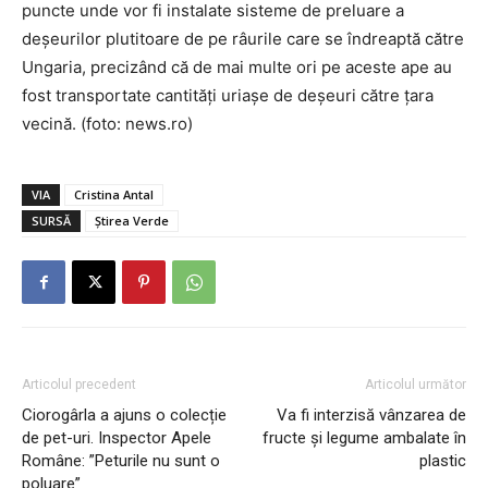
puncte unde vor fi instalate sisteme de preluare a
deşeurilor plutitoare de pe râurile care se îndreaptă către
Ungaria, precizând că de mai multe ori pe aceste ape au
fost transportate cantităţi uriaşe de deşeuri către ţara
vecină. (foto: news.ro)
VIA
Cristina Antal
SURSĂ
Știrea Verde
Articolul precedent
Articolul următor
Ciorogârla a ajuns o colecție
Va fi interzisă vânzarea de
de pet-uri. Inspector Apele
fructe și legume ambalate în
Române: ”Peturile nu sunt o
plastic
poluare”